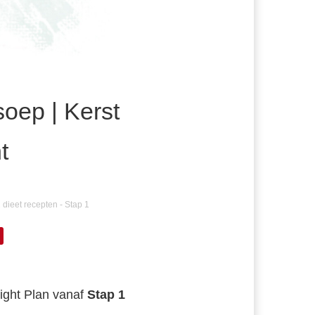
oep | Kerst
t
 dieet recepten - Stap 1
ght Plan vanaf
Stap 1