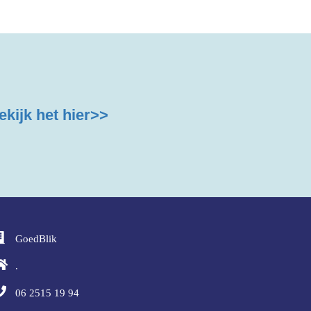
ekijk het hier>>
GoedBlik
.
06 2515 19 94