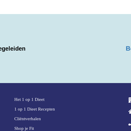
B
egeleiden
Het 1 op 1 Dieet
1 op 1 Dieet Recepten
Cliëntverhalen
Shop je Fit