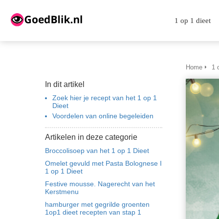
m anoniem
nformatie te
1 op 1 dieet
erzamelen over
et gedrag van een
ezoeker op de
ebsite.
Home
1 
In dit artikel
arketing
Zoek hier je recept van het 1 op 1
arketingcookies
Dieet
orden gebruikt
Voordelen van online begeleiden
m bezoekers te
olgen op de
Artikelen in deze categorie
ebsite. Hierdoor
Broccolisoep van het 1 op 1 Dieet
unnen website-
Omelet gevuld met Pasta Bolognese I
1 op 1 Dieet
igenaren relevante
dvertenties tonen
Festive mousse. Nagerecht van het
Kerstmenu
ebaseerd op het
hamburger met gegrilde groenten
edrag van deze
1op1 dieet recepten van stap 1