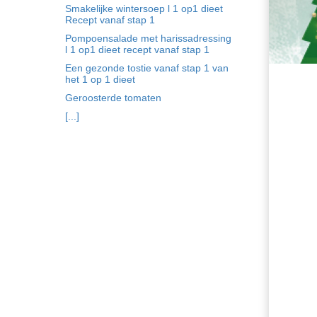
ezoeker.
Smakelijke wintersoep l 1 op1 dieet
Recept vanaf stap 1
Pompoensalade met harissadressing
Voorkeuren opslaan
l 1 op1 dieet recept vanaf stap 1
Een gezonde tostie vanaf stap 1 van
het 1 op 1 dieet
Geroosterde tomaten
[...]