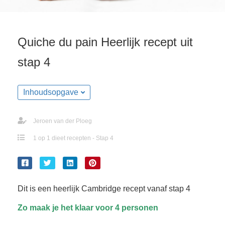
s kan de
e niet
oneren.
Quiche du pain Heerlijk recept uit
ieken
stap 4
ische
s worden
kt om
Inhoudsopgave
em
tie te
Jeroen van der Ploeg
elen over
drag van
1 op 1 dieet recepten - Stap 4
zoeker op
site.
ing
Dit is een heerlijk Cambridge recept vanaf stap 4
ingcookies
Zo maak je het klaar voor 4 personen
 gebruikt
oekers te