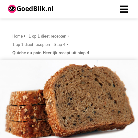
ngen
Home
1 op 1 dieet recepten
 beleid
1 op 1 dieet recepten - Stap 4
Quiche du pain Heerlijk recept uit stap 4
oneel
onele
s zijn
kelijk om
bsite te
ken. Ze
 gebruikt
asisfuncties
der deze