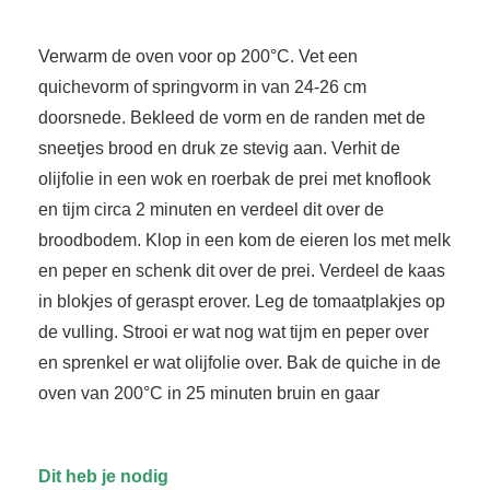
 op de
e. Hierdoor
Verwarm de oven voor op 200°C. Vet een
 website-
quichevorm of springvorm in van 24-26 cm
ren
doorsnede. Bekleed de vorm en de randen met de
nte
sneetjes brood en druk ze stevig aan. Verhit de
enties
gebaseerd
olijfolie in een wok en roerbak de prei met knoflook
 gedrag van
en tijm circa 2 minuten en verdeel dit over de
ezoeker.
broodbodem. Klop in een kom de eieren los met melk
en peper en schenk dit over de prei. Verdeel de kaas
in blokjes of geraspt erover. Leg de tomaatplakjes op
uren
de vulling. Strooi er wat nog wat tijm en peper over
en sprenkel er wat olijfolie over. Bak de quiche in de
oven van 200°C in 25 minuten bruin en gaar
Dit heb je nodig