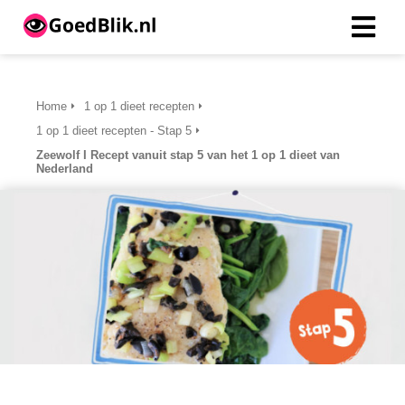
ngen
Home
1 op 1 dieet recepten
 beleid
1 op 1 dieet recepten - Stap 5
Zeewolf I Recept vanuit stap 5 van het 1 op 1 dieet van
Nederland
oneel
onele
s zijn
kelijk om
bsite te
ken. Ze
 gebruikt
asisfuncties
der deze