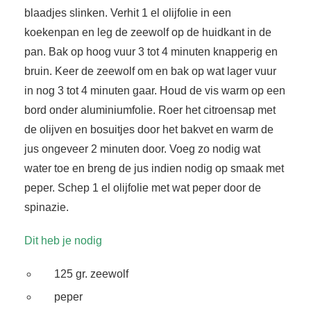
 op de
blaadjes slinken. Verhit 1 el olijfolie in een
e. Hierdoor
koekenpan en leg de zeewolf op de huidkant in de
 website-
pan. Bak op hoog vuur 3 tot 4 minuten knapperig en
ren
bruin. Keer de zeewolf om en bak op wat lager vuur
nte
in nog 3 tot 4 minuten gaar. Houd de vis warm op een
enties
bord onder aluminiumfolie. Roer het citroensap met
gebaseerd
 gedrag van
de olijven en bosuitjes door het bakvet en warm de
ezoeker.
jus ongeveer 2 minuten door. Voeg zo nodig wat
water toe en breng de jus indien nodig op smaak met
peper. Schep 1 el olijfolie met wat peper door de
uren
spinazie.
Dit heb je nodig
125 gr. zeewolf
peper