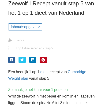
Zeewolf I Recept vanuit stap 5 van
s kan de
e niet
het 1 op 1 dieet van Nederland
oneren.
ieken
Inhoudsopgave
ische
s worden
Bianca
kt om
em
1 op 1 dieet recepten - Stap 5
tie te
elen over
drag van
zoeker op
Een heerlijk 1 op 1
dieet
recept van
Cambridge
site.
Weight plan
vanaf stap 5
ing
Zo maak je het klaar voor 1 persoon
ingcookies
Wrijf de zeewolf in met peper en komijn en laat even
 gebruikt
liggen. Stoom de spinazie 6 tot 8 minuten tot de
oekers te