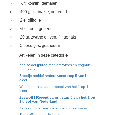
½ tl komijn, gemalen
400 gr. spinazie, onbereid
2 el olijfolie
½ citroen, geperst
20 gr. zwarte olijven, fijngehakt
5 bosuitjes, gesneden
Artikelen in deze categorie
Knolselderijpuree met lamsvlees en yoghurt-
muntsaus
Broodje rosbief anders vanaf stap 5 van het
dieet
Witte bonen salade I recept van het 1 op 1
dieet
Zeewolf I Recept vanuit stap 5 van het 1 op
1 dieet van Nederland
Kapsalon tosti met gezonde knoflooksaus
Eiermuffins voor de lunch