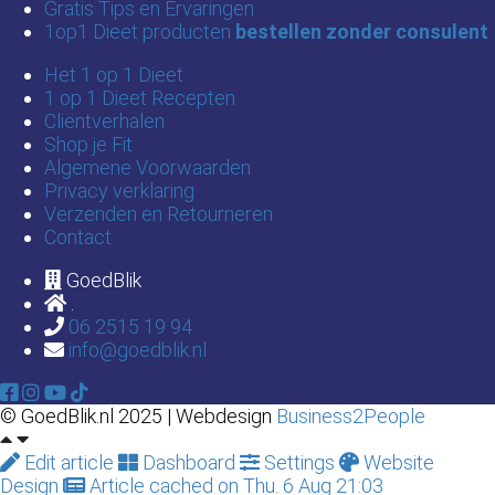
Gratis Tips en Ervaringen
1op1 Dieet producten
bestellen zonder consulent
Het 1 op 1 Dieet
1 op 1 Dieet Recepten
Cliëntverhalen
Shop je Fit
Algemene Voorwaarden
Privacy verklaring
Verzenden en Retourneren
Contact
GoedBlik
.
06 2515 19 94
info@goedblik.nl
© GoedBlik.nl 2025 | Webdesign
Business2People
Edit article
Dashboard
Settings
Website
Design
Article cached on Thu. 6 Aug 21:03