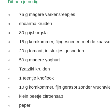
Dit heb je nodig
75 g magere varkensreepjes
shoarma kruiden
80 g ijsbergsla
15 g komkommer, fijngesneden met de kaass
20 g tomaat, in stukjes gesneden
50 g magere yoghurt
Tzatziki kruiden
1 teentje knoflook
10 g komkommer, fijn geraspt zonder vruchtvl
klein beetje citroensap
peper