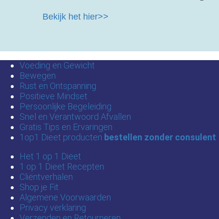
Bekijk het hier>>
Voeding en Gewicht
Bewegen
Rust en Ontspanning
Positieve Mindset
Persoonlijke Begeleiding
Snel en Verantwoord Afvallen
Gratis Tips en Ervaringen
1op1 Dieet producten
bestellen zonder consulent
Het 1 op 1 Dieet
1 op 1 Dieet Recepten
Cliëntverhalen
Shop je Fit
Algemene Voorwaarden
Privacy verklaring
Verzenden en Retourneren