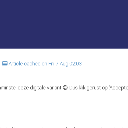
n
Article cached on Fri. 7 Aug 02:03
inste, deze digitale variant 😉 Dus klik gerust op ‘Accept