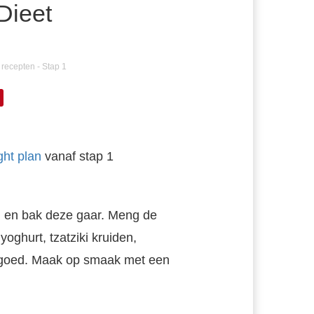
Dieet
 recepten - Stap 1
ht plan
vanaf stap 1
n en bak deze gaar. Meng de
ghurt, tzatziki kruiden,
 goed. Maak op smaak met een