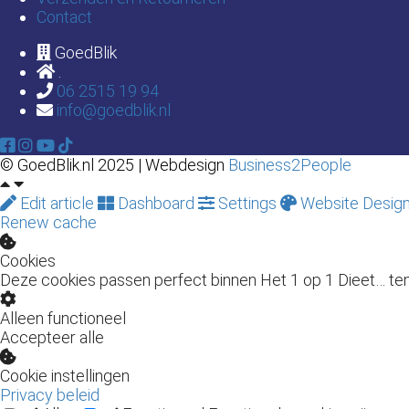
Contact
GoedBlik
.
06 2515 19 94
info@goedblik.nl
© GoedBlik.nl 2025 | Webdesign
Business2People
Edit article
Dashboard
Settings
Website Desig
Renew cache
Cookies
Deze cookies passen perfect binnen Het 1 op 1 Dieet… tenm
Alleen functioneel
Accepteer alle
Cookie instellingen
Privacy beleid