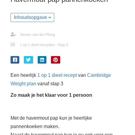
s kan de
e niet
oneren.
Inhoudsopgave
ieken
Jeroen van der Ploeg
ische
1 op 1 dieet recepten - Stap 3
s worden
kt om
em
tie te
elen over
Een heerlijk
1 op 1 dieet
recept
van
Cambridge
drag van
Weight plan
vanaf stap 3
zoeker op
Zo maak je het klaar voor 1 persoon
site.
ing
Met de havermout pap kun je heerlijke
ingcookies
 gebruikt
pannenkoeken maken.
oekers te
Naast de havermout pap kun je nu ook voor een