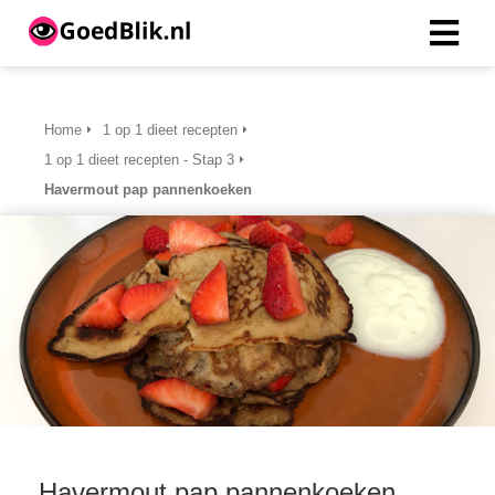
ngen
Home
1 op 1 dieet recepten
 beleid
1 op 1 dieet recepten - Stap 3
Havermout pap pannenkoeken
oneel
onele
s zijn
kelijk om
bsite te
ken. Ze
 gebruikt
asisfuncties
der deze
Havermout pap pannenkoeken