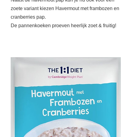
 op de
zoete variant kiezen Havermout met frambozen en
e. Hierdoor
cranberries pap.
 website-
De pannenkoeken proeven heerlijk zoet & fruitig!
ren
nte
enties
gebaseerd
 gedrag van
ezoeker.
uren