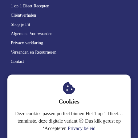
1 op 1 Dieet Recepten
Cliëntverhalen
Shop je Fit
Algemene Voorwaarden
Privacy verklaring
Verzenden en Retourneren
Contact
GoedBlik
.
Cookies
06 2515 19 94
Deze cookies passen perfect binnen Het 1 op 1 Dieet…
info@goedblik.nl
tenminste, deze digitale variant 😉 Dus klik gerust op
‘Accepteren
Privacy beleid