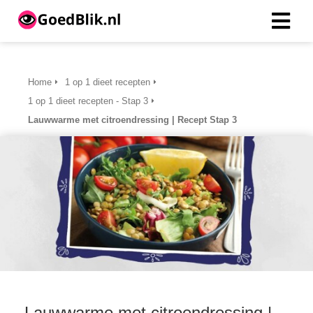
ngen
Home
1 op 1 dieet recepten
 beleid
1 op 1 dieet recepten - Stap 3
Lauwwarme met citroendressing | Recept Stap 3
oneel
onele
s zijn
kelijk om
bsite te
ken. Ze
 gebruikt
asisfuncties
der deze
Lauwwarme met citroendressing |