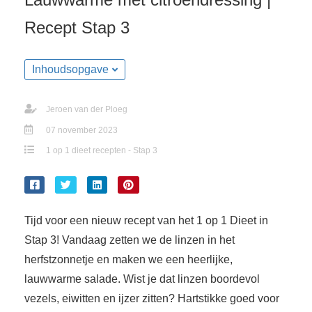
s kan de
e niet
Recept Stap 3
oneren.
ieken
Inhoudsopgave
ische
s worden
Jeroen van der Ploeg
kt om
07 november 2023
em
1 op 1 dieet recepten - Stap 3
tie te
elen over
drag van
zoeker op
Tijd voor een nieuw recept van het 1 op 1 Dieet in
site.
Stap 3! Vandaag zetten we de linzen in het
ing
herfstzonnetje en maken we een heerlijke,
ingcookies
lauwwarme salade. Wist je dat linzen boordevol
 gebruikt
vezels, eiwitten en ijzer zitten? Hartstikke goed voor
oekers te