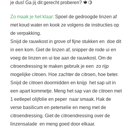
je dus! Ga jij dit gerecht proberen? 🍁🍋
 op de
e. Hierdoor
Zo maak je het klaar:
Spoel de gedroogde linzen af
 website-
met koud water en kook ze volgens de instructies op
ren
de verpakking.
nte
enties
Snijd de rauwkost in grove of fijne stukken en doe dit
gebaseerd
in een kom. Giet de linzen af, snipper de rode ui en
 gedrag van
voeg de linzen en ui toe aan de rauwkost. Om de
ezoeker.
citroendressing te maken gebruik je een zo rijp
mogelijke citroen. Hoe zachter de citroen, hoe beter.
uren
Snijd de citroen doormidden en knijp het sap uit in
een apart kommetje. Meng het sap van de citroen met
1 eetlepel olijfolie en peper naar smaak. Hak de
verse basilicum en peterselie en meng met de
citroendressing. Giet de citroendressing over de
linzensalade en meng goed door elkaar.