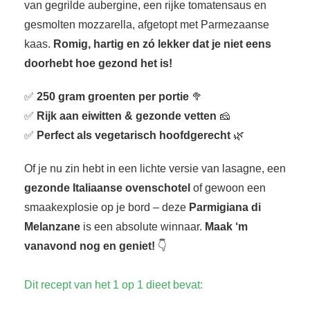
van gegrilde aubergine, een rijke tomatensaus en
 op de
gesmolten mozzarella, afgetopt met Parmezaanse
e. Hierdoor
kaas.
Romig, hartig en zó lekker dat je niet eens
 website-
ren
doorhebt hoe gezond het is!
nte
enties
✅
250 gram groenten per portie
🥦
gebaseerd
✅
Rijk aan eiwitten & gezonde vetten
🧀
 gedrag van
✅
Perfect als vegetarisch hoofdgerecht
🌿
ezoeker.
Of je nu zin hebt in een lichte versie van lasagne, een
gezonde Italiaanse ovenschotel
of gewoon een
uren
smaakexplosie op je bord – deze
Parmigiana di
Melanzane
is een absolute winnaar.
Maak ‘m
vanavond nog en geniet!
👇
Dit recept van het 1 op 1 dieet bevat: