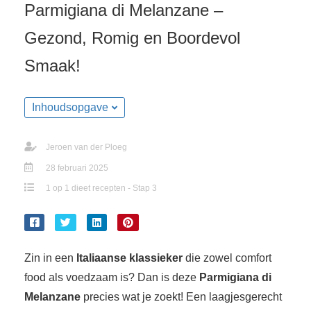
Parmigiana di Melanzane –
s kan de
e niet
Gezond, Romig en Boordevol
oneren.
Smaak!
ieken
ische
s worden
Inhoudsopgave
kt om
em
Jeroen van der Ploeg
tie te
28 februari 2025
elen over
1 op 1 dieet recepten - Stap 3
drag van
zoeker op
site.
ing
Zin in een
Italiaanse klassieker
die zowel comfort
ingcookies
food als voedzaam is? Dan is deze
Parmigiana di
 gebruikt
Melanzane
precies wat je zoekt! Een laagjesgerecht
oekers te