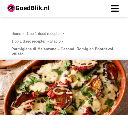
ngen
Home
1 op 1 dieet recepten
 beleid
1 op 1 dieet recepten - Stap 3
Parmigiana di Melanzane – Gezond, Romig en Boordevol
Smaak!
oneel
onele
s zijn
kelijk om
bsite te
ken. Ze
 gebruikt
asisfuncties
der deze