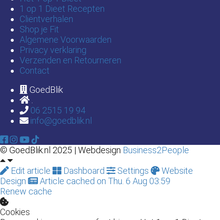
1 op 1 Dieet Recepten
Cliëntverhalen
Shop je Fit
Algemene Voorwaarden
Privacy verklaring
Verzenden en Retourneren
Contact
GoedBlik
.
06 2515 19 94
info@goedblik.nl
© GoedBlik.nl 2025 | Webdesign
Business2People
Edit article
Dashboard
Settings
Website
Design
Article cached on Thu. 6 Aug 03:59
Renew cache
Cookies