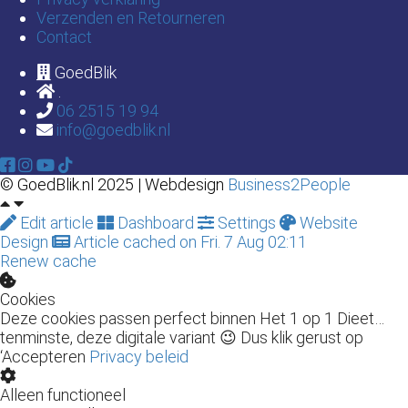
Verzenden en Retourneren
Contact
GoedBlik
.
06 2515 19 94
info@goedblik.nl
© GoedBlik.nl 2025 | Webdesign
Business2People
Edit article
Dashboard
Settings
Website
Design
Article cached on Fri. 7 Aug 02:11
Renew cache
Cookies
Deze cookies passen perfect binnen Het 1 op 1 Dieet…
tenminste, deze digitale variant 😉 Dus klik gerust op
‘Accepteren
Privacy beleid
Alleen functioneel