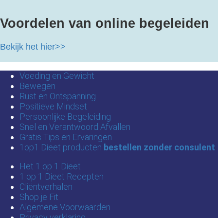
Voordelen van online begeleiden
Bekijk het hier>>
Voeding en Gewicht
Bewegen
Rust en Ontspanning
Positieve Mindset
Persoonlijke Begeleiding
Snel en Verantwoord Afvallen
Gratis Tips en Ervaringen
1op1 Dieet producten
bestellen zonder consulent
Het 1 op 1 Dieet
1 op 1 Dieet Recepten
Cliëntverhalen
Shop je Fit
Algemene Voorwaarden
Privacy verklaring