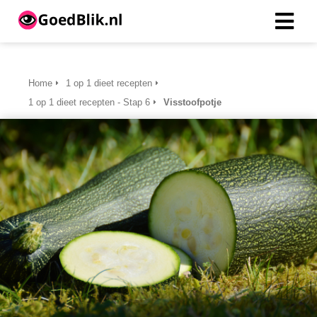
Home
1 op 1 dieet recepten
1 op 1 dieet recepten - Stap 6
Visstoofpotje