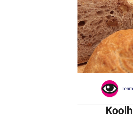
Team
Koolh