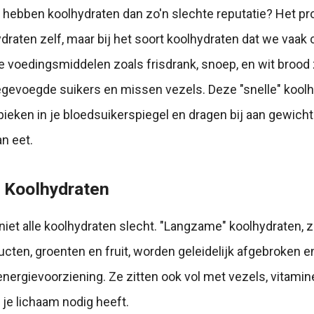
hebben koolhydraten dan zo'n slechte reputatie? Het pro
hydraten zelf, maar bij het soort koolhydraten dat we vaa
 voedingsmiddelen zoals frisdrank, snoep, en wit brood 
egevoegde suikers en missen vezels. Deze "snelle" kool
ieken in je bloedsuikerspiegel en dragen bij aan gewic
an eet.
 Koolhydraten
 niet alle koolhydraten slecht. "Langzame" koolhydraten, z
cten, groenten en fruit, worden geleidelijk afgebroken e
energievoorziening. Ze zitten ook vol met vezels, vitamin
 je lichaam nodig heeft.