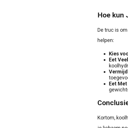
Hoe kun 
De truc is om
helpen:
Kies vo
Eet Veel
koolhydr
Vermijd
toegevoe
Eet Met
gewichts
Conclusie
Kortom, koolh
je lichaam no