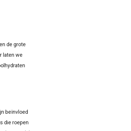
ten de grote
r laten we
oolhydraten
jn beïnvloed
s die roepen