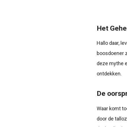
Het Gehe
Hallo daar, l
boosdoener zi
deze mythe e
ontdekken.
De oorsp
Waar komt to
door de tallo