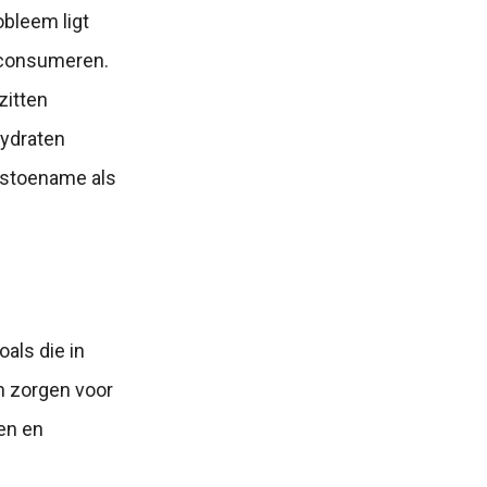
bleem ligt
k consumeren.
zitten
hydraten
htstoename als
oals die in
n zorgen voor
en en