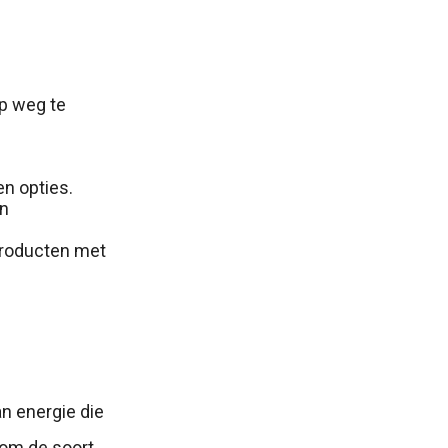
op weg te
en opties.
an
producten met
an energie die
 om de soort