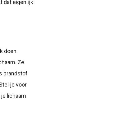
 dat eigenlijk
k doen.
ichaam. Ze
s brandstof
tel je voor
 je lichaam