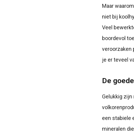
Maar waarom 
niet bij kool
Veel bewerkte
boordevol to
veroorzaken p
je er teveel v
De goede
Gelukkig zijn
volkorenprodu
een stabiele 
mineralen die