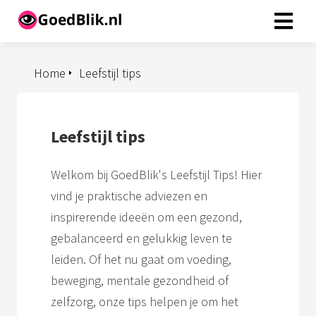
Home
Leefstijl tips
ngen
 beleid
Leefstijl tips
oneel
Welkom bij GoedBlik's Leefstijl Tips! Hier
onele
vind je praktische adviezen en
s zijn
inspirerende ideeën om een gezond,
kelijk om
gebalanceerd en gelukkig leven te
bsite te
ken. Ze
leiden. Of het nu gaat om voeding,
 gebruikt
beweging, mentale gezondheid of
asisfuncties
zelfzorg, onze tips helpen je om het
der deze