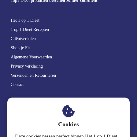
1op1 Dieet producten
bestellen zonder consulent
Het 1 op 1 Dieet
1 op 1 Dieet Recepten
Cliëntverhalen
Shop je Fit
Algemene Voorwaarden
Privacy verklaring
Verzenden en Retourneren
Contact
GoedBlik
.
Cookies
06 2515 19 94
Deze cookies passen perfect binnen Het 1 op 1 Dieet…