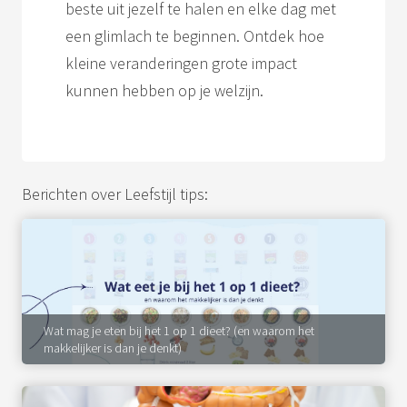
beste uit jezelf te halen en elke dag met
s kan de
e niet
een glimlach te beginnen. Ontdek hoe
oneren.
kleine veranderingen grote impact
kunnen hebben op je welzijn.
ieken
ische
s worden
kt om
em
Berichten over Leefstijl tips:
tie te
elen over
drag van
zoeker op
site.
ing
Wat mag je eten bij het 1 op 1 dieet? (en waarom het
makkelijker is dan je denkt)
ingcookies
 gebruikt
oekers te