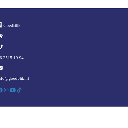
GoedBlik
.
6 2515 19 94
nfo@goedblik.nl