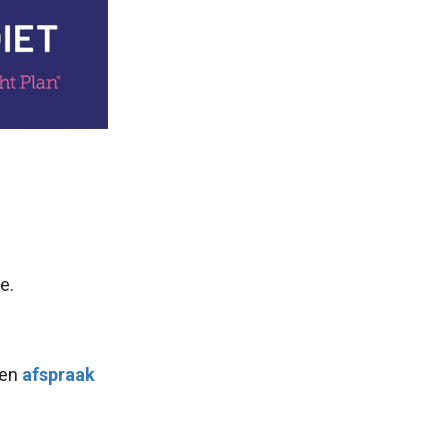
e.
een
afspraak