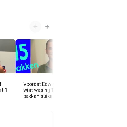
l
Voordat Edwin het
Met een goede
et 1
wist was hij 15
dagindeling en d
pakken suiker kwijt.
stok achter de d
ben ik afgevallen