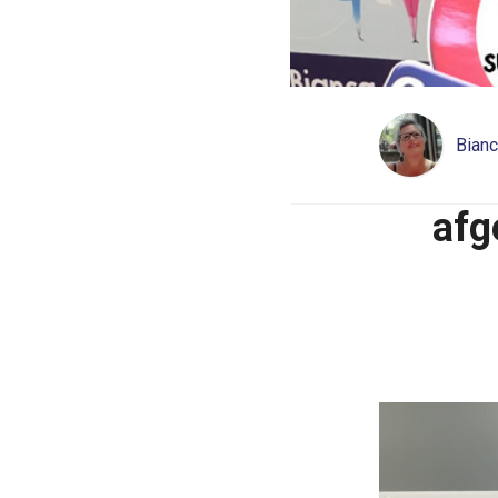
Bianc
afg