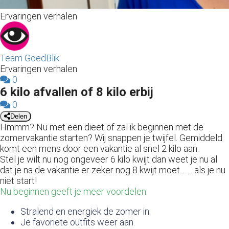
s kan de
Ervaringen verhalen
e niet
oneren.
ieken
Team GoedBlik
ische
Ervaringen verhalen
s worden
0
6 kilo afvallen of 8 kilo erbij
kt om
em
0
tie te
Delen
Hmmm?
Nu met een dieet of zal ik beginnen met de
elen over
zomervakantie starten?
Wij snappen je twijfel.
Gemiddeld
drag van
komt een mens door een vakantie al snel 2 kilo aan.
zoeker op
Stel je wilt nu nog ongeveer 6 kilo kwijt dan weet je nu al
site.
dat je na de vakantie er zeker nog 8 kwijt moet........ als je nu
niet start!
ing
Nu beginnen geeft je meer voordelen:
ingcookies
Stralend en energiek de zomer in.
 gebruikt
Je favoriete outfits weer aan.
oekers te