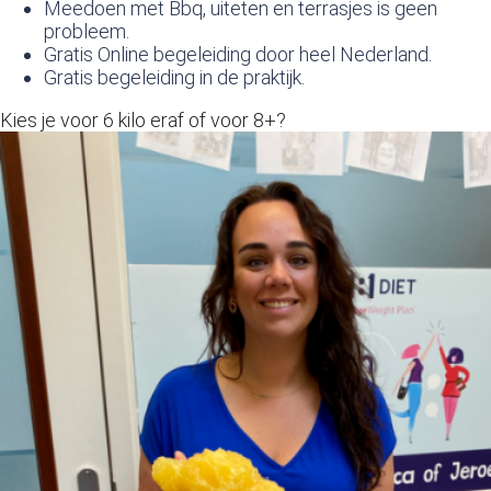
Meedoen met Bbq, uiteten en terrasjes is geen
 op de
probleem.
e. Hierdoor
Gratis Online begeleiding door heel Nederland.
 website-
Gratis begeleiding in de praktijk.
ren
Kies je voor 6 kilo eraf of voor 8+?
nte
enties
gebaseerd
 gedrag van
ezoeker.
uren