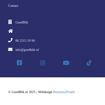
Contact
GoedBlik
.
06 2515 19 94
info@goedblik.nl
© GoedBlik.nl 2025 | Webdesign
Business2People