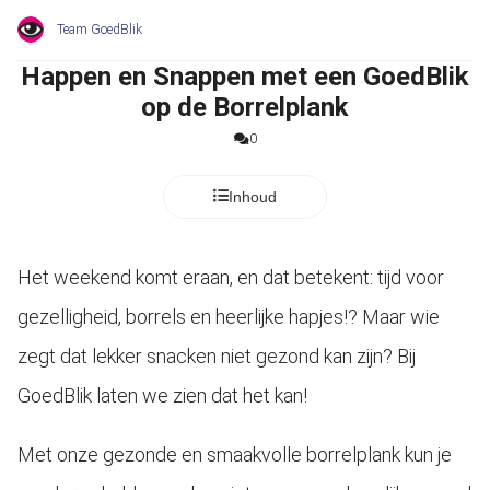
s kan de
Team GoedBlik
e niet
oneren.
Happen en Snappen met een GoedBlik
op de Borrelplank
ieken
0
ische
s worden
kt om
Inhoud
em
tie te
elen over
Het weekend komt eraan, en dat betekent: tijd voor
drag van
gezelligheid, borrels en heerlijke hapjes!? Maar wie
zoeker op
site.
zegt dat lekker snacken niet gezond kan zijn? Bij
GoedBlik laten we zien dat het kan!
ing
ingcookies
Met onze gezonde en smaakvolle borrelplank kun je
 gebruikt
oekers te