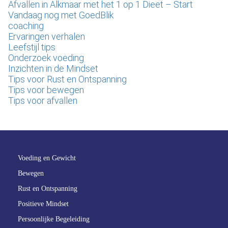
Afvallen in Alkmaar met het 1 op 1 Dieet – Start
Vandaag nog met GoedBlik
coaching
Ervaringen verhalen
Leefstijl tips
Onderzoek voeding
Inzichten in de Mindset
Tips voor Rust en Ontspanning
Tips voor bewegen
Tips voor afvallen
Voeding en Gewicht
Bewegen
Rust en Ontspanning
Positieve Mindset
Persoonlijke Begeleiding