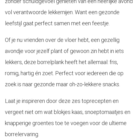
zonder schuldgevoel genieten van een heerlijke avond
 op de
vol verantwoorde lekkernijen. Want een gezonde
e. Hierdoor
 website-
leefstijl gaat perfect samen met een feestje.
ren
nte
Of je nu vrienden over de vloer hebt, een gezellig
enties
gebaseerd
avondje voor jezelf plant of gewoon zin hebt in iets
 gedrag van
lekkers, deze borrelplank heeft het allemaal: fris,
ezoeker.
romig, hartig én zoet. Perfect voor iedereen die op
zoek is naar gezonde maar oh-zo-lekkere snacks.
uren
Laat je inspireren door deze zes toprecepten en
vergeet niet om wat blokjes kaas, snoeptomaatjes en
knapperige groentes toe te voegen voor de ultieme
borrelervaring.