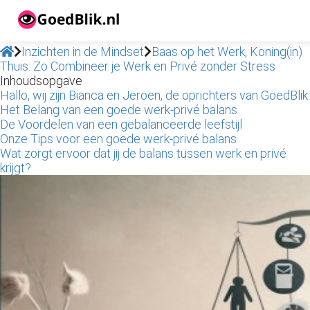
Inzichten in de Mindset
Baas op het Werk, Koning(in)
Thuis: Zo Combineer je Werk en Privé zonder Stress
ngen
Inhoudsopgave
Hallo, wij zijn Bianca en Jeroen, de oprichters van GoedBlik.
 beleid
Het Belang van een goede werk-privé balans
De Voordelen van een gebalanceerde leefstijl
Onze Tips voor een goede werk-privé balans
Wat zorgt ervoor dat jij de balans tussen werk en privé
oneel
krijgt?
onele
s zijn
kelijk om
bsite te
ken. Ze
 gebruikt
asisfuncties
der deze