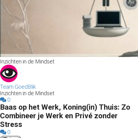
s kan de
e niet
oneren.
ieken
ische
s worden
kt om
Inzichten in de Mindset
em
tie te
elen over
drag van
Team GoedBlik
zoeker op
Inzichten in de Mindset
site.
0
Baas op het Werk, Koning(in) Thuis: Zo
ing
Combineer je Werk en Privé zonder
ingcookies
Stress
 gebruikt
0
oekers te