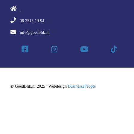
.
06 2515 19 94
info@goedblik.nl
© GoedBlik.nl 2025 | Webdesign
Business2People