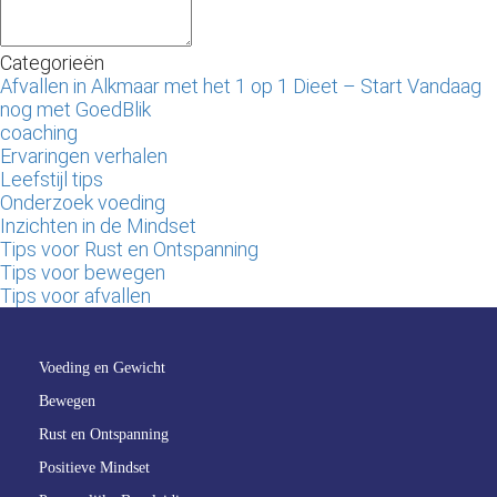
Categorieën
Afvallen in Alkmaar met het 1 op 1 Dieet – Start Vandaag
nog met GoedBlik
coaching
Ervaringen verhalen
Leefstijl tips
Onderzoek voeding
Inzichten in de Mindset
Tips voor Rust en Ontspanning
Tips voor bewegen
Tips voor afvallen
Voeding en Gewicht
Bewegen
Rust en Ontspanning
Positieve Mindset