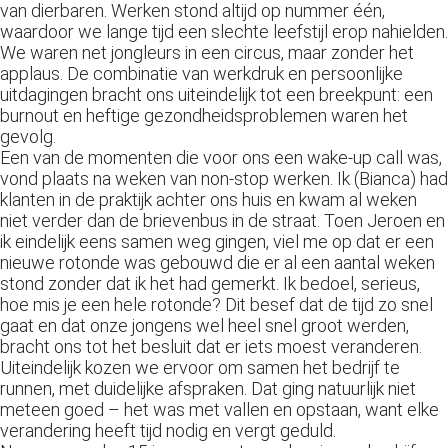
van dierbaren. Werken stond altijd op nummer één,
waardoor we lange tijd een slechte leefstijl erop nahielden.
We waren net jongleurs in een circus, maar zonder het
applaus. De combinatie van werkdruk en persoonlijke
uitdagingen bracht ons uiteindelijk tot een breekpunt: een
burnout en heftige gezondheidsproblemen waren het
gevolg.
Een van de momenten die voor ons een wake-up call was,
vond plaats na weken van non-stop werken. Ik (Bianca) had
klanten in de praktijk achter ons huis en kwam al weken
niet verder dan de brievenbus in de straat. Toen Jeroen en
ik eindelijk eens samen weg gingen, viel me op dat er een
nieuwe rotonde was gebouwd die er al een aantal weken
stond zonder dat ik het had gemerkt. Ik bedoel, serieus,
hoe mis je een hele rotonde? Dit besef dat de tijd zo snel
gaat en dat onze jongens wel heel snel groot werden,
bracht ons tot het besluit dat er iets moest veranderen.
Uiteindelijk kozen we ervoor om samen het bedrijf te
runnen, met duidelijke afspraken. Dat ging natuurlijk niet
meteen goed – het was met vallen en opstaan, want elke
verandering heeft tijd nodig en vergt geduld.