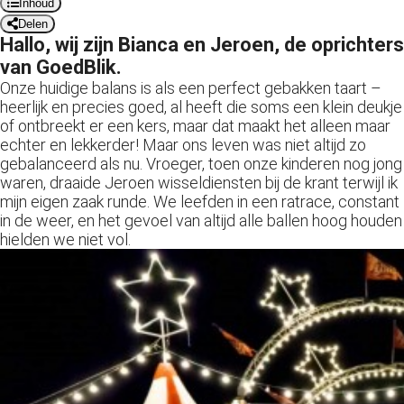
Inhoud
 op de
Delen
e. Hierdoor
Hallo, wij zijn Bianca en Jeroen, de oprichters
 website-
van GoedBlik.
ren
Onze huidige balans is als een perfect gebakken taart –
nte
heerlijk en precies goed, al heeft die soms een klein deukje
enties
of ontbreekt er een kers, maar dat maakt het alleen maar
echter en lekkerder! Maar ons leven was niet altijd zo
gebaseerd
gebalanceerd als nu. Vroeger, toen onze kinderen nog jong
 gedrag van
waren, draaide Jeroen wisseldiensten bij de krant terwijl ik
ezoeker.
mijn eigen zaak runde. We leefden in een ratrace, constant
in de weer, en het gevoel van altijd alle ballen hoog houden
hielden we niet vol.
uren