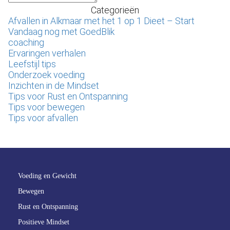
Categorieën
Afvallen in Alkmaar met het 1 op 1 Dieet – Start
Vandaag nog met GoedBlik
coaching
Ervaringen verhalen
Leefstijl tips
Onderzoek voeding
Inzichten in de Mindset
Tips voor Rust en Ontspanning
Tips voor bewegen
Tips voor afvallen
Voeding en Gewicht
Bewegen
Rust en Ontspanning
Positieve Mindset