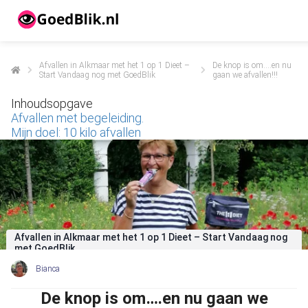
Afvallen in Alkmaar met het 1 op 1 Dieet –
De knop is om….en nu
Start Vandaag nog met GoedBlik
gaan we afvallen!!!
ngen
 beleid
Inhoudsopgave
Afvallen met begeleiding.
Mijn doel: 10 kilo afvallen
oneel
onele
s zijn
kelijk om
bsite te
Afvallen in Alkmaar met het 1 op 1 Dieet – Start Vandaag nog
ken. Ze
met GoedBlik
 gebruikt
Bianca
asisfuncties
De knop is om….en nu gaan we
der deze