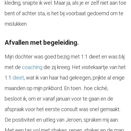
kleding, snapte ik wel. Maar ja, als je er zelf niet aan toe
 op de
e. Hierdoor
bent of achter sta, is het bij voorbaat gedoemd om te
 website-
mislukken.
ren
nte
enties
Afvallen met begeleiding.
gebaseerd
 gedrag van
Mijn dochter was goed bezig met 1:1 dieet en was blij
ezoeker.
met de
coaching
die zij kreeg. Het visitekaartje van het
1:1
dieet
, wat ik van haar had gekregen, prijkte al enige
uren
maanden op mijn prikbord. En toen…hoe cliché,
besloot ik, om er vanaf januari voor te gaan en de
afspraak voor het eerste consult was snel gemaakt.
De positiviteit en uitleg van Jeroen, spraken mij aan.
Met een tas vol met shakes, repen, shaker en de map