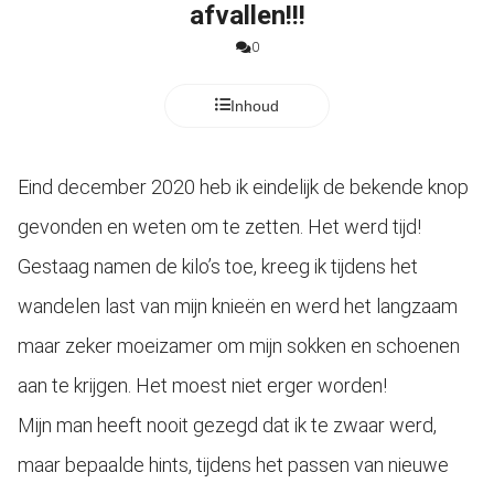
afvallen!!!
s kan de
e niet
0
oneren.
Inhoud
ieken
ische
s worden
Eind december 2020 heb ik eindelijk de bekende knop
kt om
em
gevonden en weten om te zetten. Het werd tijd!
tie te
Gestaag namen de kilo’s toe, kreeg ik tijdens het
elen over
drag van
wandelen last van mijn knieën en werd het langzaam
zoeker op
maar zeker moeizamer om mijn sokken en schoenen
site.
aan te krijgen. Het moest niet erger worden!
ing
Mijn man heeft nooit gezegd dat ik te zwaar werd,
ingcookies
 gebruikt
maar bepaalde hints, tijdens het passen van nieuwe
oekers te