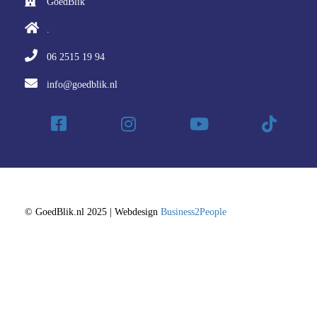
GoedBlik
.
06 2515 19 94
info@goedblik.nl
© GoedBlik.nl 2025 | Webdesign
Business2People