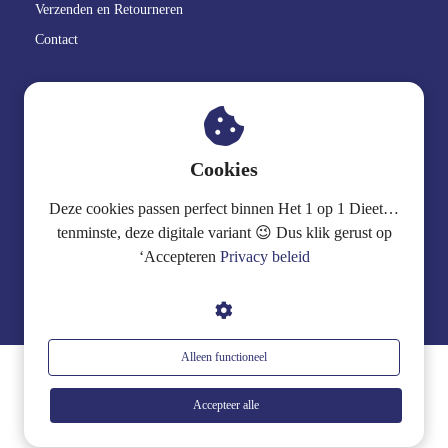
Verzenden en Retourneren
Contact
GoedBlik
.
Cookies
06 2515 19 94
Deze cookies passen perfect binnen Het 1 op 1 Dieet…
info@goedblik.nl
tenminste, deze digitale variant 😉 Dus klik gerust op
‘Accepteren
Privacy beleid
Alleen functioneel
Accepteer alle
© GoedBlik.nl 2025 | Webdesign
Business2People