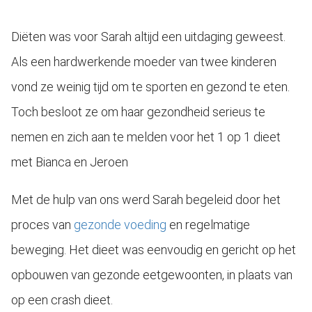
s kan de
e niet
Diëten was voor Sarah altijd een uitdaging geweest.
oneren.
Als een hardwerkende moeder van twee kinderen
ieken
vond ze weinig tijd om te sporten en gezond te eten.
ische
s worden
Toch besloot ze om haar gezondheid serieus te
kt om
nemen en zich aan te melden voor het 1 op 1 dieet
em
tie te
met Bianca en Jeroen
elen over
drag van
Met de hulp van ons werd Sarah begeleid door het
zoeker op
proces van
gezonde voeding
en regelmatige
site.
beweging. Het dieet was eenvoudig en gericht op het
ing
opbouwen van gezonde eetgewoonten, in plaats van
ingcookies
 gebruikt
op een crash dieet.
oekers te