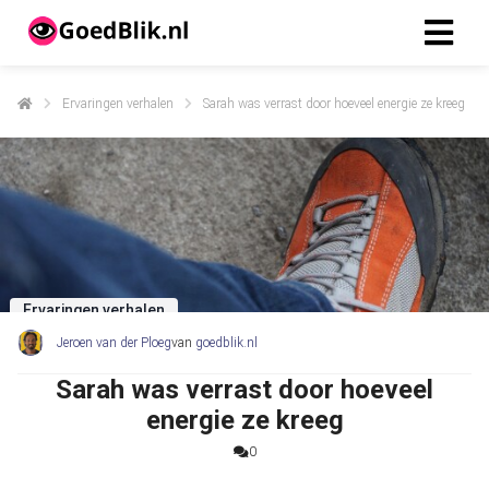
Ervaringen verhalen
Sarah was verrast door hoeveel energie ze kreeg
ngen
 beleid
oneel
onele
Ervaringen verhalen
s zijn
kelijk om
Jeroen van der Ploeg
van
goedblik.nl
bsite te
Sarah was verrast door hoeveel
ken. Ze
energie ze kreeg
 gebruikt
asisfuncties
0
der deze