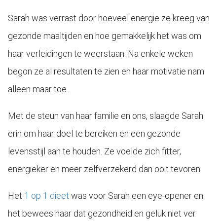
 op de
Sarah was verrast door hoeveel energie ze kreeg van
e. Hierdoor
 website-
gezonde maaltijden en hoe gemakkelijk het was om
ren
haar verleidingen te weerstaan. Na enkele weken
nte
enties
begon ze al resultaten te zien en haar motivatie nam
gebaseerd
alleen maar toe.
 gedrag van
ezoeker.
Met de steun van haar familie en ons, slaagde Sarah
erin om haar doel te bereiken en een gezonde
uren
levensstijl aan te houden. Ze voelde zich fitter,
energieker en meer zelfverzekerd dan ooit tevoren.
Het
1 op 1 dieet
was voor Sarah een eye-opener en
het bewees haar dat gezondheid en geluk niet ver